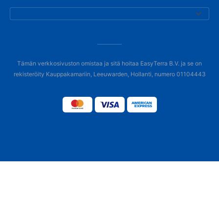
Tämän verkkosivuston omistaa ja sitä hoitaa EasyTerra B.V. ja se on
rekisteröity Kauppakamariin, Leeuwarden, Hollanti, numero 01104443