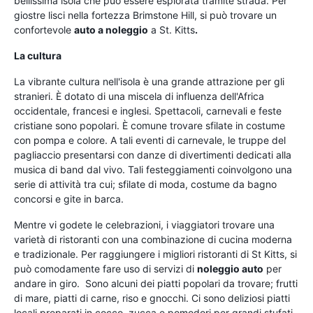
bellissima isola che può essere esplorata tramite strada. Per
giostre lisci nella fortezza Brimstone Hill, si può trovare un
confortevole
auto a noleggio
a St. Kitts
.
La cultura
La vibrante cultura nell'isola è una grande attrazione per gli
stranieri. È dotato di una miscela di influenza dell'Africa
occidentale, francesi e inglesi. Spettacoli, carnevali e feste
cristiane sono popolari. È comune trovare sfilate in costume
con pompa e colore. A tali eventi di carnevale, le truppe del
pagliaccio presentarsi con danze di divertimenti dedicati alla
musica di band dal vivo. Tali festeggiamenti coinvolgono una
serie di attività tra cui; sfilate di moda, costume da bagno
concorsi e gite in barca.
Mentre vi godete le celebrazioni, i viaggiatori trovare una
varietà di ristoranti con una combinazione di cucina moderna
e tradizionale. Per raggiungere i migliori ristoranti di St Kitts, si
può comodamente fare uso di servizi di
noleggio auto
per
andare in giro. Sono alcuni dei piatti popolari da trovare; frutti
di mare, piatti di carne, riso e gnocchi. Ci sono deliziosi piatti
locali preparati in cocco, zucca e pomodori per grandi stufati.