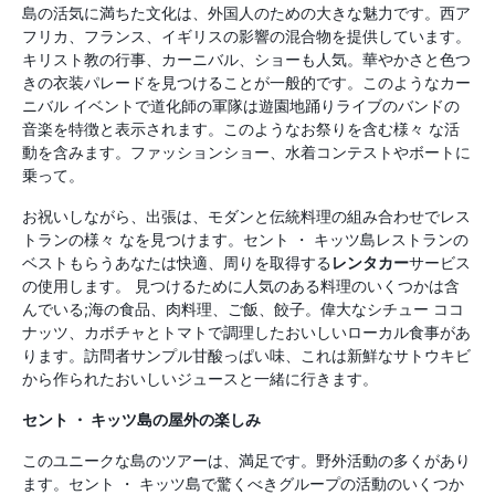
島の活気に満ちた文化は、外国人のための大きな魅力です。西ア
フリカ、フランス、イギリスの影響の混合物を提供しています。
キリスト教の行事、カーニバル、ショーも人気。華やかさと色つ
きの衣装パレードを見つけることが一般的です。このようなカー
ニバル イベントで道化師の軍隊は遊園地踊りライブのバンドの
音楽を特徴と表示されます。このようなお祭りを含む様々 な活
動を含みます。ファッションショー、水着コンテストやボートに
乗って。
お祝いしながら、出張は、モダンと伝統料理の組み合わせでレス
トランの様々 なを見つけます。セント ・ キッツ島レストランの
ベストもらうあなたは快適、周りを取得する
レンタカー
サービス
の使用します。 見つけるために人気のある料理のいくつかは含
んでいる;海の食品、肉料理、ご飯、餃子。偉大なシチュー ココ
ナッツ、カボチャとトマトで調理したおいしいローカル食事があ
ります。訪問者サンプル甘酸っぱい味、これは新鮮なサトウキビ
から作られたおいしいジュースと一緒に行きます。
セント ・ キッツ島の屋外の楽しみ
このユニークな島のツアーは、満足です。野外活動の多くがあり
ます。セント ・ キッツ島で驚くべきグループの活動のいくつか