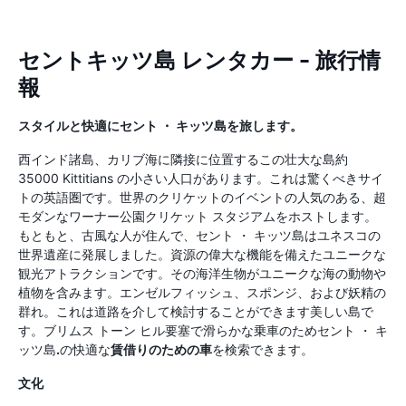
セントキッツ島 レンタカー - 旅行情
報
スタイルと快適にセント ・ キッツ島を旅します。
西インド諸島、カリブ海に隣接に位置するこの壮大な島約
35000 Kittitians の小さい人口があります。これは驚くべきサイ
トの英語圏です。世界のクリケットのイベントの人気のある、超
モダンなワーナー公園クリケット スタジアムをホストします。
もともと、古風な人が住んで、セント ・ キッツ島はユネスコの
世界遺産に発展しました。資源の偉大な機能を備えたユニークな
観光アトラクションです。その海洋生物がユニークな海の動物や
植物を含みます。エンゼルフィッシュ、スポンジ、および妖精の
群れ。これは道路を介して検討することができます美しい島で
す。ブリムス トーン ヒル要塞で滑らかな乗車のためセント ・ キ
ッツ島
.
の快適な
賃借りのための車
を検索できます。
文化