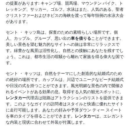
の提案があります: キャンプ場、競馬場、マウンテン バイク、ト
レッキング、サッカー、ゴルフ。水泳はまた、人気のある、聖者
クリストファーおよびネビスの海峡を渡って毎年恒例の水泳大会
があります。
セント ・ キッツ島は、探査のための素晴らしい場所です。個
人、カップル、グループ、思い出の
車を借りる
ことができます。
美しい景色を望む魅力的なサイトへの旅は非常にリラックスで
す。緑豊かな風景は活性化し、自然との接触にあなたを残すでし
ょう。これは、都市生活の喧騒から離れて家族を得る偉大な国で
す。
セント ・ キッツは、自然をテーマにした創造的な結婚式のため
の絶好の場所です。カップルは、川辺でユニークなビーチ結婚式
や日没の式を持つことができます。風光明媚な景色の内で開催さ
れるイベントがある効果の息。取得する人気の観光スポットに、
レンタカー
代理店は陸路はアトラクションのリストを提供できま
す。このようなガイドの訪問者はスタイルと快適に優れたサイト
に走行可能します。あなたの好みや予算ダウン ティー スイート
を車のタイプを得ることができます。
レンタカー
は、エレガント
な内装と現状に合わせて外装が付属します。