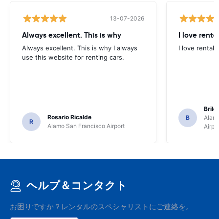
13-07-2026
Always excellent. This is why
I love renta
Always excellent. This is why I always
I love rental 
use this website for renting cars.
Brile
Rosario Ricalde
B
Alamo
R
Alamo San Francisco Airport
Airpo
ヘルプ＆コンタクト
お困りですか？レンタルのスペシャリストにご連絡を。